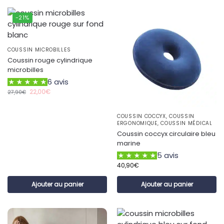
-21%
COUSSIN MICROBILLES
Coussin rouge cylindrique
microbilles
6 avis
22,00
€
27,90
€
COUSSIN COCCYX
,
COUSSIN
ERGONOMIQUE
,
COUSSIN MÉDICAL
Coussin coccyx circulaire bleu
marine
5 avis
40,90
€
Ajouter au panier
Ajouter au panier