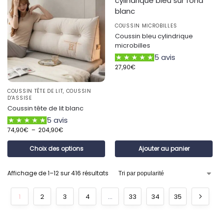
COUSSIN MICROBILLES
Coussin bleu cylindrique
microbilles
5 avis
27,90
€
COUSSIN TÊTE DE LIT
,
COUSSIN
D'ASSISE
Coussin tête de lit blanc
5 avis
74,90
€
–
204,90
€
Choix des options
Ajouter au panier
Affichage de 1–12 sur 416 résultats
1
2
3
4
…
33
34
35