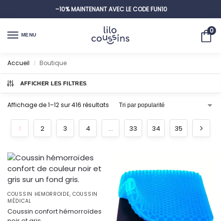
–10% MAINTENANT AVEC LE CODE
FUN10
0
MENU
Accueil
Boutique
/
AFFICHER LES FILTRES
Affichage de 1–12 sur 416 résultats
1
2
3
4
…
33
34
35
COUSSIN HEMORROIDE
,
COUSSIN
MÉDICAL
Coussin confort hémorroïdes
noir et gris