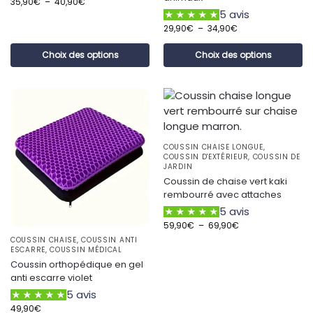
35,90
€
–
40,90
€
5 avis
29,90
€
–
34,90
€
Choix des options
Choix des options
COUSSIN CHAISE LONGUE
,
COUSSIN D'EXTÉRIEUR
,
COUSSIN DE
JARDIN
Coussin de chaise vert kaki
rembourré avec attaches
5 avis
59,90
€
–
69,90
€
COUSSIN CHAISE
,
COUSSIN ANTI
ESCARRE
,
COUSSIN MÉDICAL
Coussin orthopédique en gel
anti escarre violet
5 avis
49,90
€